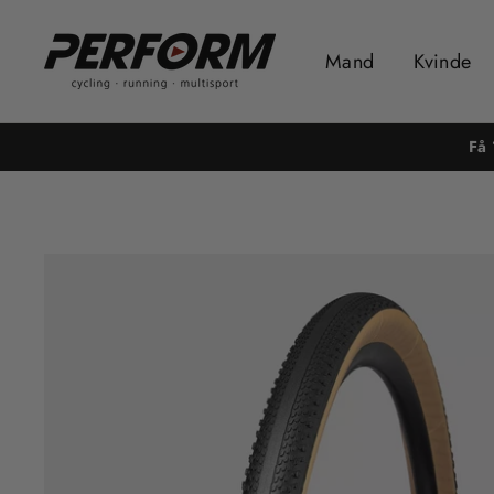
Videre
til
Mand
Kvinde
indhold
Få 