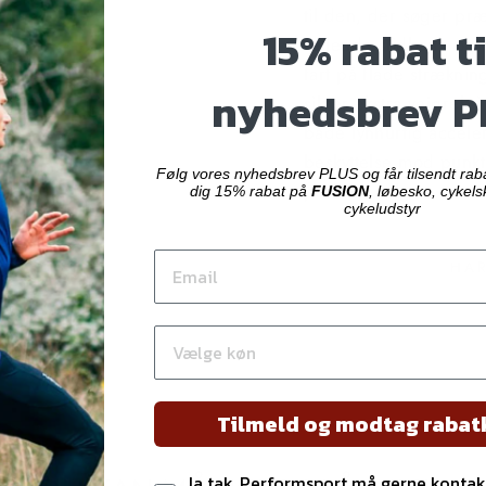
til den, der søger præ
15% rabat ti
rullende slidbane og 
fart på flade strækn
nyhedsbrev P
sikrer ekstra vejgreb 
både lynhurtig acceler
beskyttelse mod punkte
Følg vores nyhedsbrev PLUS og får tilsendt rab
perfekte valg.
dig
15% rabat på
FUSION
, løbesko, cykels
cykeludstyr
HAR
Tilmeld og modtag raba
Ja tak, Performsport må gerne konta