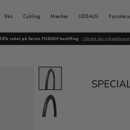
Sko
Cykling
Mærker
UDSALG
Fysiotera
15% rabat på første FUSION bestilling
- tilmeld dig nyhedsbrevet
SPECIA