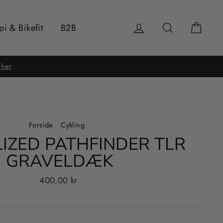
Log ind
Søg
Kurv
pi & Bikefit
B2B
 her
Forside
/
Cykling
/
LIZED PATHFINDER TLR
GRAVELDÆK
Normalpris
400,00 kr