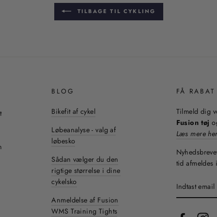
TILBAGE TIL CYKLING
BLOG
FÅ RABAT
Bikefit af cykel
Tilmeld dig 
t
Fusion tøj
og
Løbeanalyse - valg af
Læs mere he
løbesko
n
Nyhedsbrevet
Sådan vælger du den
tid afmeldes 
rigtige størrelse i dine
cykelsko
INDTAST
EMAIL
Anmeldelse af Fusion
WMS Training Tights