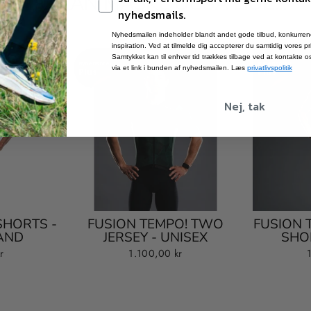
DU KAN MÅSKE OGSÅ LIDE...
nyhedsmails.
Nyhedsmailen indeholder blandt andet gode tilbud, konkurren
inspiration. Ved at tilmelde dig accepterer du samtidig vores priv
Samtykket kan til enhver tid trækkes tilbage ved at kontakte os
Nyhedsbrev
Nyhedsbrev
Nyhedsbrev
Nyhedsbrev
via et link i bunden af nyhedsmailen. Læs
privatlivspolitik
Plus
Plus
Plus
Plus
.
.
.
.
Nej, tak
SHORTS -
FUSION TEMPO! TWO
FUSION 
MAND
JERSEY - UNISEX
SHO
r
1.100,00 kr