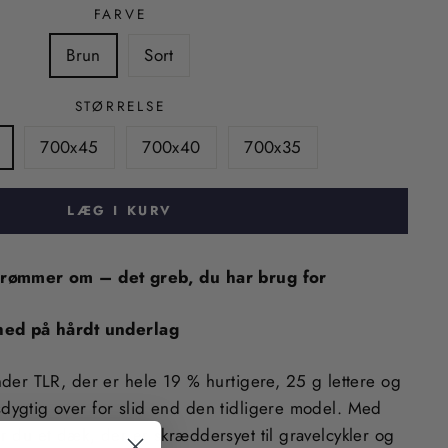
FARVE
Brun
Sort
STØRRELSE
700x45
700x40
700x35
LÆG I KURV
rømmer om – det greb, du har brug for
hed på hårdt underlag
der TLR, der er hele 19 % hurtigere, 25 g lettere og
ygtig over for slid end den tidligere model. Med
 du et dæk, der er skræddersyet til gravelcykler og