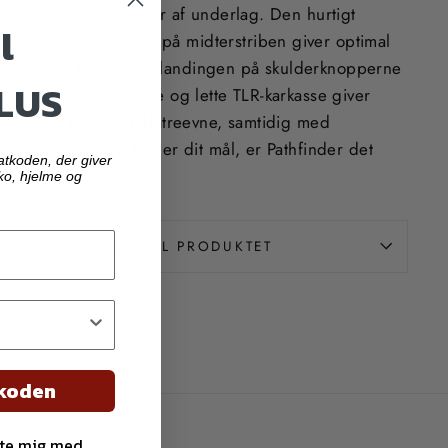
stationer på alle typer af underlag. Den hurtigt
l
T2-gummiblandingen på midterstriben giver optimal
inger, mens T5-gummiblandingen på skulderknopperne
LUS
i svingene. Den stærke og lette TLR-karkasse giver
ation og fantastisk klatreevne, samtidig med
ringer. Hvis ren fart er dit mål, er Pathfinder det
atkoden, der giver
ko, hjelme og
 DU SPØRGSMÅL TIL PRODUKTET
tkoden
kte mig med