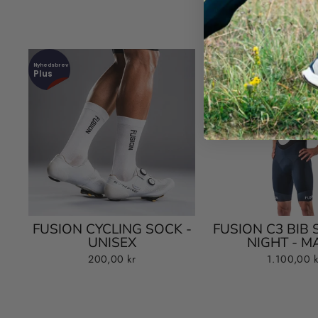
Nyhedsbrev
Nyhedsbrev
Nyhedsbrev
Nyhedsbrev
Plus
Plus
Plus
Plus
.
.
.
.
FUSION CYCLING SOCK -
FUSION C3 BIB 
UNISEX
NIGHT - 
200,00 kr
1.100,00 k