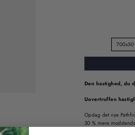
700x50
Den hastighed, du d
Uovertruffen hastig
Opdag det nye Pathfin
30 % mere modstandsd
denne opgradering får